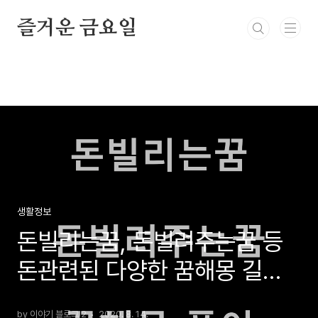
본문 바로가기
즐거운 금요일
생활정보
돈빌리는꿈, 돈빌려주는꿈 등
돈관련된 다양한 꿈해몽 길몽
20가지
by 이야기 블로그 2
2020. 8. 14.