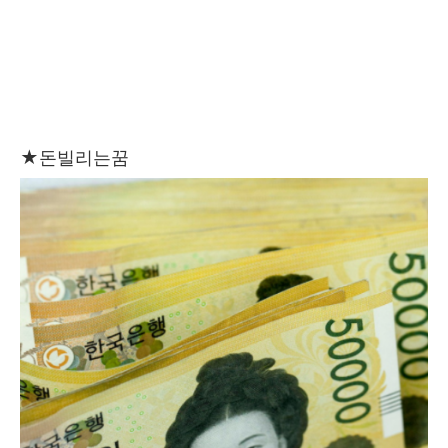
★
돈빌리는꿈