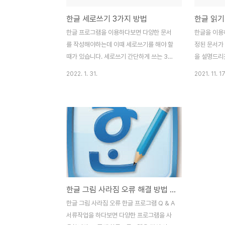
한글 세로쓰기 3가지 방법
한글 프로그램을 이용하다보면 다양한 문서
한글을 이용
를 작성해야하는데 이때 세로쓰기를 해야 할
정된 문서가
때가 있습니다. 세로쓰기 간단하게 쓰는 3가
을 설명드리
지 방법을 설명드리겠습니다. [첫번째 문서
가지고 가서
2022. 1. 31.
2021. 11. 17
전체에 적용하는 방법으로 상단 탭에서 (쪽 >
부에 있는 속
세로쓰기)를 눌러 줍니다. 그리고 설정을 고
가면 일반탭
를 수 있는데 한글만이 아닌 영문도 설정이
가 되있다면
가능합니다. 선택사항에서 문서 전체가 아닌
다. > 그리
드래그한 글자한 한페이지 내에서 세로쓰기
글 읽기전용
적용을 한것은 현재 구역을 선택하시면 됩니
방법으로는 
다.] [두번째 표를 만들어 하는 방법입니다.
이름으로 저
표를 만들고 세로쓰기 할 표의 칸에 글자를
삭제 합니다.
넣은다음 선택하고 상단에 나온 표/셀 속성을
제가 완료 됩
한글 그림 사라짐 오류 해결 방법 ㉠ ㉭
클릭합니다. 그리고 속성에서 보면 세로쓰기
가 있습니다. 클릭을 하면 2가지가 나오는데
한글 그림 사라짐 오류 한글 프로그램 Q & A
이중에 고르시면 됩니다. 그리고 냅글자만 세
서류작업을 하다보면 다양한 프로그램을 사