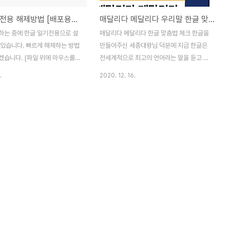
한글 읽기전용 해제방법 [배포용문서]
매달리다 메달리다 우리말 한글 맞춤법 정리 ⓐ to ⓩ
하는 중에 한글 일기전용으로 설
매달리다 메달리다 한글 맞춤법 체크 한글을
 있습니다. 빠르게 해제하는 방법
만들어주신 세종대왕님 덕분에 지금 한글은
겠습니다. [파일 위에 마우스를
전세계적으로 최고의 언어라는 말을 듣고 있
 오른쪽 버튼을 누릅니다 > 하단
습니다. 그리고 많은 국가들이 제3개국어로
.
2020. 12. 16.
성을 눌러줍니다. > 속성에 들어
사용하려는 곳들도 많이 있습니다. 그런데 한
에 맨아래 있는 읽기 전용에 체크
글 맞춤법을 한국사람들도 틀리는 경우들도
 클릭해서 체크된것을 없애 줍니
있습니다. 한 설문조사의 결과에 따르면 성인
고 저장한다음 파일을 열어보면 한
95.1%의 사람들이 평소 맞춤법이 헷갈린적
 해제가 되어있습니다.] [또다른
이 있다고 응답할 정도로 한글의 맞춤법은 다
파일을 열어줍니다. 그리고 다른
양하다는 것을 보여주고 있습니다. 또 성인남
장을 합니다. 그리고 원래 파일을
녀 10명중에서 8명이 한글에 대한 자부심을
] 이렇게 하면 한글 읽기 전용 해
갖고 있으나 맞춤법등에 대해서는 약한 면모
니다.
를 보이고 있다고 합니다. 그래서 유사한 단
어인 매달리다 메달리다에 대하여 올바른 표
현이 어떤것인지 이야기 해보겠습니다. 매달
리다 메달리다 맞춤법 올바른 표현은 어떤