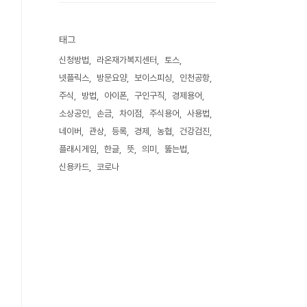
태그
신청방법
라온재가복지센터
토스
넷플릭스
방문요양
보이스피싱
인천공항
주식
방법
아이폰
구인구직
경제용어
소상공인
손금
차이점
주식용어
사용법
네이버
관상
등록
경제
농협
건강검진
플래시게임
한글
뜻
의미
뚫는법
신용카드
코로나