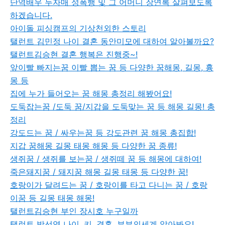
단역배우 두자매 성폭행 및 그 어머니 장연록 살펴보도록
하겠습니다.
아이돌 피싱캠프의 기상천외한 스토리
탤런트 김민정 나이 결혼 동안미모에 대하여 알아볼까요?
탤런트김승현 결혼 행복은 진행중~!
앞이빨 빠지는꿈 이빨 뽑는 꿈 등 다양한 꿈해몽, 길몽, 흉
몽 등
집에 누가 들어오는 꿈 해몽 총정리 해봤어요!
도둑잡는꿈 /도둑 꿈/지갑을 도둑맞는 꿈 등 해몽 길몽! 총
정리
강도드는 꿈 / 싸우는꿈 등 강도관련 꿈 해몽 총집합!
지갑 꿈해몽 길몽 태몽 해몽 등 다양한 꿈 종류!
생쥐꿈 / 생쥐를 보는꿈 / 생쥐떼 꿈 등 해몽에 대하여!
죽은돼지꿈 / 돼지꿈 해몽 길몽 태몽 등 다양한 꿈!
호랑이가 달려드는 꿈 / 호랑이를 타고 다니는 꿈 / 호랑
이꿈 등 길몽 태몽 해몽!
탤런트김승현 부인 장시호 누구일까
탤런트 박선영 나이, 키, 결혼, 부부의세계 알아봐요!