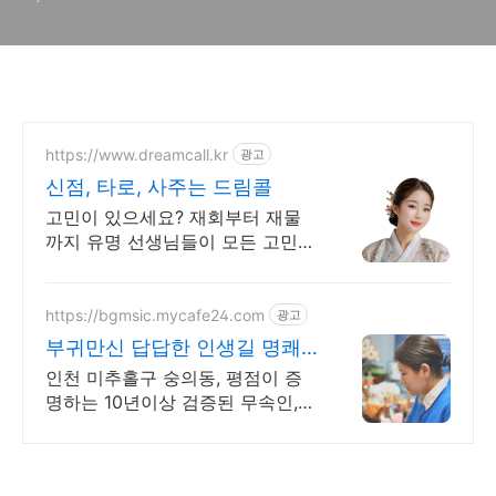
https://www.dreamcall.kr
광고
신점, 타로, 사주는 드림콜
고민이 있으세요? 재회부터 재물
까지 유명 선생님들이 모든 고민을
해결해 드립니다!
https://bgmsic.mycafe24.com
광고
부귀만신 답답한 인생길 명쾌
한 신점
인천 미추홀구 숭의동, 평점이 증
명하는 10년이상 검증된 무속인,
신점 처방