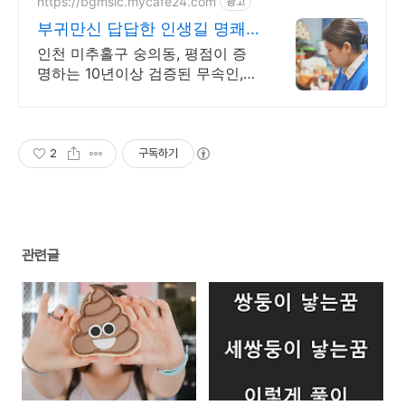
https://bgmsic.mycafe24.com
광고
부귀만신 답답한 인생길 명쾌
한 신점
인천 미추홀구 숭의동, 평점이 증
명하는 10년이상 검증된 무속인,
신점 처방
2
구독하기
관련글