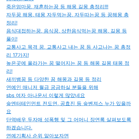
죽은엄마꿈, 재혼하는꿈 등 해몽 길몽 총정리!!!
자두꿈 해몽, 태몽 자두먹는꿈, 자두따는꿈 등 꿈해몽 총
정리!
음식대접하는꿈, 음식꿈, 상한음식먹는꿈 해몽, 길몽 등
풀이!
교통사고 목격 꿈, 교통사고 내는 꿈 등 사고나는 꿈 총정
리 17가지!
높은곳에 올라가는 꿈 떨어지는 꿈 등 해몽 길몽 태몽 정
리!
새끼뱀꿈 등 다양한 꿈 해몽과 길몽 등 정리
연예인 매니저 월급 궁금하실 분들을 위해
sbs 여자 아나운서 이렇게 많았네요
숲엔터테인먼트 전도연, 공효진 등 숲벤져스 누가 있을까
요
단역배우 두자매 성폭행 및 그 어머니 장연록 살펴보도록
하겠습니다.
연예기획사 순위 알아보자면