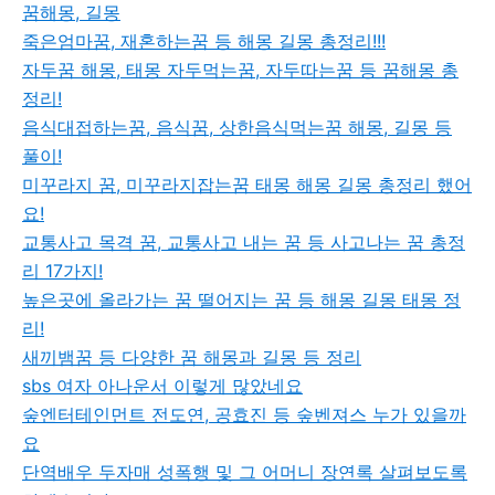
꿈해몽, 길몽
죽은엄마꿈, 재혼하는꿈 등 해몽 길몽 총정리!!!
자두꿈 해몽, 태몽 자두먹는꿈, 자두따는꿈 등 꿈해몽 총
정리!
음식대접하는꿈, 음식꿈, 상한음식먹는꿈 해몽, 길몽 등
풀이!
미꾸라지 꿈, 미꾸라지잡는꿈 태몽 해몽 길몽 총정리 했어
요!
교통사고 목격 꿈, 교통사고 내는 꿈 등 사고나는 꿈 총정
리 17가지!
높은곳에 올라가는 꿈 떨어지는 꿈 등 해몽 길몽 태몽 정
리!
새끼뱀꿈 등 다양한 꿈 해몽과 길몽 등 정리
sbs 여자 아나운서 이렇게 많았네요
숲엔터테인먼트 전도연, 공효진 등 숲벤져스 누가 있을까
요
단역배우 두자매 성폭행 및 그 어머니 장연록 살펴보도록