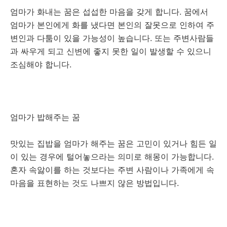
엄마가 화내는 꿈은 섭섭한 마음을 갖게 합니다. 꿈에서
엄마가 본인에게 화를 냈다면 본인의 잘못으로 인하여 주
변인과 다툼이 있을 가능성이 높습니다. 또는 주변사람들
과 싸우게 되고 신변에 좋지 못한 일이 발생할 수 있으니
조심해야 합니다.
엄마가 밥해주는 꿈
맛있는 집밥을 엄마가 해주는 꿈은 고민이 있거나 힘든 일
이 있는 경우에 털어놓으라는 의미로 해몽이 가능합니다.
혼자 속앓이를 하는 것보다는 주변 사람이나 가족에게 속
마음을 표현하는 것도 나쁘지 않은 방법입니다.