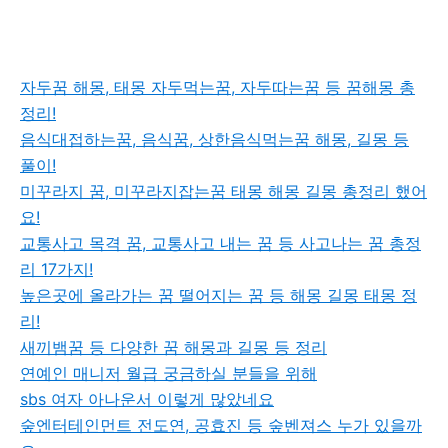
자두꿈 해몽, 태몽 자두먹는꿈, 자두따는꿈 등 꿈해몽 총
정리!
음식대접하는꿈, 음식꿈, 상한음식먹는꿈 해몽, 길몽 등
풀이!
미꾸라지 꿈, 미꾸라지잡는꿈 태몽 해몽 길몽 총정리 했어
요!
교통사고 목격 꿈, 교통사고 내는 꿈 등 사고나는 꿈 총정
리 17가지!
높은곳에 올라가는 꿈 떨어지는 꿈 등 해몽 길몽 태몽 정
리!
새끼뱀꿈 등 다양한 꿈 해몽과 길몽 등 정리
연예인 매니저 월급 궁금하실 분들을 위해
sbs 여자 아나운서 이렇게 많았네요
숲엔터테인먼트 전도연, 공효진 등 숲벤져스 누가 있을까