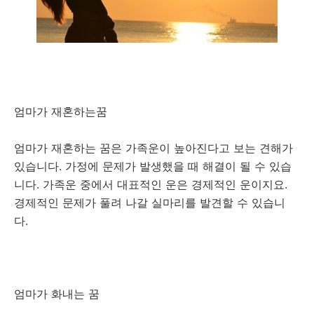
엄마가 재혼하는꿈
엄마가 재혼하는 꿈은 가족운이 높아진다고 보는 견해가
있습니다. 가정에 문제가 발생했을 때 해결이 될 수 있습
니다. 가족운 중에서 대표적인 운은 경제적인 운이지요.
경제적인 문제가 풀려 나갈 실마리를 발견할 수 있습니
다.
엄마가 화내는 꿈