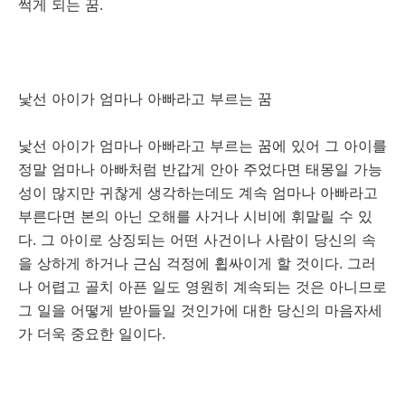
썩게 되는 꿈.
낯선 아이가 엄마나 아빠라고 부르는 꿈
낯선 아이가 엄마나 아빠라고 부르는 꿈에 있어 그 아이를
정말 엄마나 아빠처럼 반갑게 안아 주었다면 태몽일 가능
성이 많지만 귀찮게 생각하는데도 계속 엄마나 아빠라고
부른다면 본의 아닌 오해를 사거나 시비에 휘말릴 수 있
다. 그 아이로 상징되는 어떤 사건이나 사람이 당신의 속
을 상하게 하거나 근심 걱정에 휩싸이게 할 것이다. 그러
나 어렵고 골치 아픈 일도 영원히 계속되는 것은 아니므로
그 일을 어떻게 받아들일 것인가에 대한 당신의 마음자세
가 더욱 중요한 일이다.