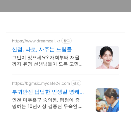
https://www.dreamcall.kr
광고
신점, 타로, 사주는 드림콜
고민이 있으세요? 재회부터 재물
까지 유명 선생님들이 모든 고민을
해결해 드립니다!
https://bgmsic.mycafe24.com
광고
부귀만신 답답한 인생길 명쾌
한 신점
인천 미추홀구 숭의동, 평점이 증
명하는 10년이상 검증된 무속인,
신점 처방