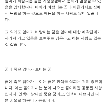
엄마가 바람피는 꿈은 가정생활에서 문제가 발생할 수 있
음을 암시합니다. 아빠가 바람피는 꿈과 마찬가지로 집에
서 독립을 하는 것으로 해몽을 하는 사람도 많이 있습니
다.
그 외에도 엄마가 바람피는 꿈은 엄마에 대한 애착관계가
사라져 가고 있음을 보여주는 경우라고 하는 사람도 있는
것 같습니다.
꿈에 죽은 엄마가 보이는 꿈
꿈에 죽은 엄마가 보이는 꿈은 안색을 살피는 것이 중요합
니다. 이는 돌아가시는 분이 나오는 꿈이라면 공통된 사항
입니다. 안색이 밝다면 좋은 꿈이고, 안색이 나쁘다면 나
쁜 꿈으로 해몽이 가능합니다.