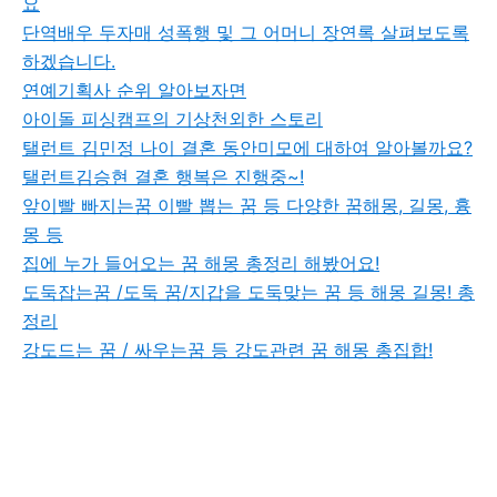
요
단역배우 두자매 성폭행 및 그 어머니 장연록 살펴보도록
하겠습니다.
연예기획사 순위 알아보자면
아이돌 피싱캠프의 기상천외한 스토리
탤런트 김민정 나이 결혼 동안미모에 대하여 알아볼까요?
탤런트김승현 결혼 행복은 진행중~!
앞이빨 빠지는꿈 이빨 뽑는 꿈 등 다양한 꿈해몽, 길몽, 흉
몽 등
집에 누가 들어오는 꿈 해몽 총정리 해봤어요!
도둑잡는꿈 /도둑 꿈/지갑을 도둑맞는 꿈 등 해몽 길몽! 총
정리
강도드는 꿈 / 싸우는꿈 등 강도관련 꿈 해몽 총집합!