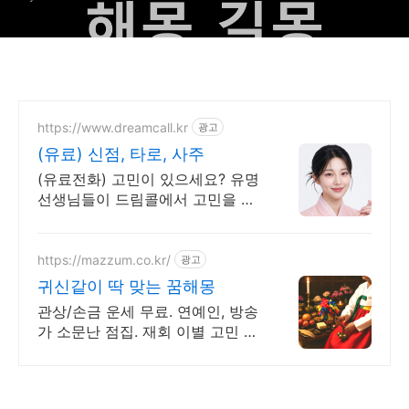
https://www.dreamcall.kr
광고
(유료) 신점, 타로, 사주
(유료전화) 고민이 있으세요? 유명
선생님들이 드림콜에서 고민을 해
결해 드립니다!
https://mazzum.co.kr/
광고
귀신같이 딱 맞는 꿈해몽
관상/손금 운세 무료. 연예인, 방송
가 소문난 점집. 재회 이별 고민 끝!
24시간 공짜 상담, 무료운세, 전화
신점, 전화사주, 타로