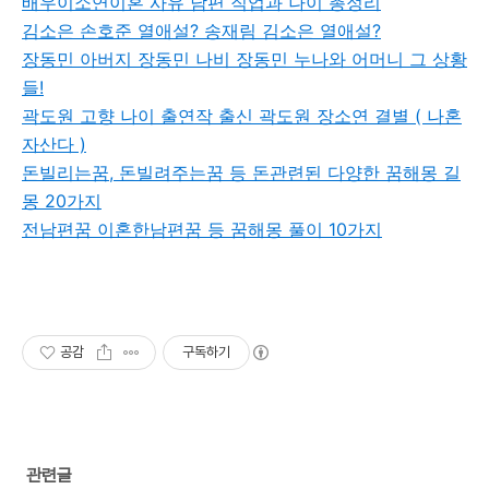
배우이소연이혼 사유 남편 직업과 나이 총정리
김소은 손호준 열애설? 송재림 김소은 열애설?
장동민 아버지 장동민 나비 장동민 누나와 어머니 그 상황
들!
곽도원 고향 나이 출연작 출신 곽도원 장소연 결별 ( 나혼
자산다 )
돈빌리는꿈, 돈빌려주는꿈 등 돈관련된 다양한 꿈해몽 길
몽 20가지
전남편꿈 이혼한남편꿈 등 꿈해몽 풀이 10가지
공감
구독하기
관련글