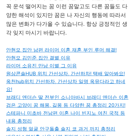
꼭 운석 떨어지는 꿈 이런 꿈말고도 다른 꿈들도 다
양한 해석이 있지만 꿈은 나 자신의 행동에 따라서
많은 변화가 다가올 수 있습니다. 항상 긍정적인 생
각 잊지 마시기 바랍니다.
안현모 집안 남편 라이머 이혼 재혼 부인 루머 해결!
안현모 김민준 집안 결별 이유
라이머 소유진 만남 이별 그 이유
원삼콘솔HUB 위치 간선상차, 간선하차! 택배 알아봐요!
옥천hub위치 간선하차, 간선상차 일명 옥뮤다라고 하네
요!
브래디 앤더슨 딸 전부인 소니아바시 브래디 앤더슨 이혼
검은 고양이 꿈 해몽, 길몽 등 다양한 꿈 총정리 20가지!
스테파니 미초바 전남편 이혼 나이 빈지노 여친 국적 등
내용 총정리
솔지 성형 얼굴 안구돌출 솔지 코 과거 까지 총정리