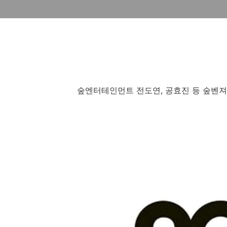
숲엔터테인먼트 전도연, 공효진 등 숲벤