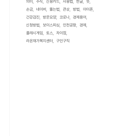
의미
주식
신용카드
사용법
한글
뜻
손금
네이버
뚫는법
관상
방법
아이폰
건강검진
방문요양
코로나
경제용어
신청방법
보이스피싱
인천공항
경제
플래시게임
토스
차이점
라온재가복지센터
구인구직