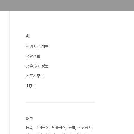
All
연예,이슈정보
생활정보
금유,경제정보
스포츠정보
it정보
태그
등록
주식용어
넷플릭스
농협
소상공인