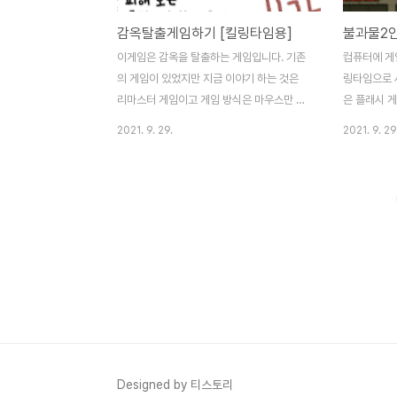
감옥탈출게임하기 [킬링타임용]
불과물2
이게임은 감옥을 탈출하는 게임입니다. 기존
컴퓨터에 게
의 게임이 있었지만 지금 이야기 하는 것은
링타임으로 
리마스터 게임이고 게임 방식은 마우스만 활
은 플래시 
용하는 게임입니다. 마우스 커서를 따라서 캐
게임인데 혼
2021. 9. 29.
2021. 9. 29
릭터가 이동하고 주변에 있는 위험요소들에
가족이랑 해
주인공이 닿지 않게 움직이는 게임인데 장애
불과 물 원
물 종류에 따라서 실패 할 수도 있습니다. 그
불 원소를 
리고 그 실패하는 모습들도 제각각이라서 보
자서 해도 되
는 재미도 있습니다. 킬링 타임이기도 하지만
입니다. 불
스토리를 보는 재미도 있는 플래시게임입니
먹을 수 있고
다.[게임링크]
덩이에 닫는
가지 입니다.
소 입구에 
게 됩니다. 
링타임용 게
Designed by 티스토리