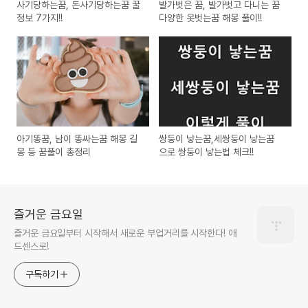
사기당하는꿈, 돈사기당하는꿈 꿀
발가벗은 꿈, 발가벗고 다니는 꿈
정보 7가지!!
다양한 옷벗는꿈 해몽 풀이!!
아기똥꿈, 남이 똥싸는꿈 해몽 길
쌍둥이 낳는꿈,세쌍둥이 낳는꿈
몽 등 꿈풀이 총정리
으로 쌍둥이 낳는법 체크!!
즐거운 금요일
즐거운 금요일부터 시작해서 새로운 부업거리를 시작한다! 애
드센스로!
구독하기