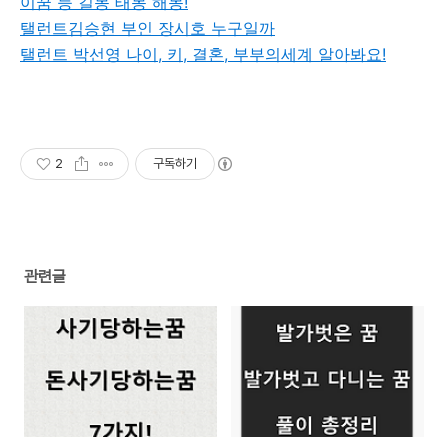
이꿈 등 길몽 태몽 해몽!
탤런트김승현 부인 장시호 누구일까
탤런트 박선영 나이, 키, 결혼, 부부의세계 알아봐요!
2
구독하기
관련글