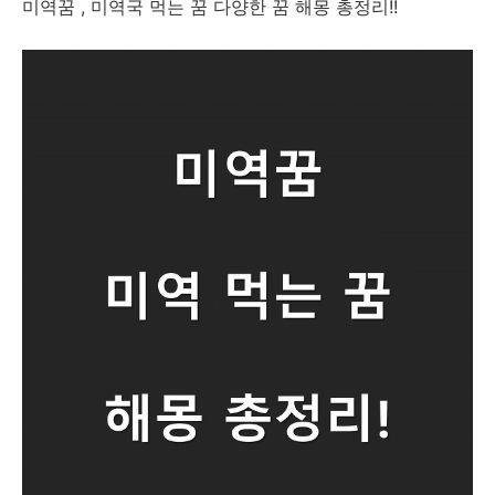
미역꿈 , 미역국 먹는 꿈 다양한 꿈 해몽 총정리!!