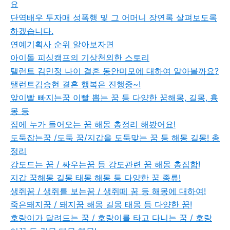
요
단역배우 두자매 성폭행 및 그 어머니 장연록 살펴보도록
하겠습니다.
연예기획사 순위 알아보자면
아이돌 피싱캠프의 기상천외한 스토리
탤런트 김민정 나이 결혼 동안미모에 대하여 알아볼까요?
탤런트김승현 결혼 행복은 진행중~!
앞이빨 빠지는꿈 이빨 뽑는 꿈 등 다양한 꿈해몽, 길몽, 흉
몽 등
집에 누가 들어오는 꿈 해몽 총정리 해봤어요!
도둑잡는꿈 /도둑 꿈/지갑을 도둑맞는 꿈 등 해몽 길몽! 총
정리
강도드는 꿈 / 싸우는꿈 등 강도관련 꿈 해몽 총집합!
지갑 꿈해몽 길몽 태몽 해몽 등 다양한 꿈 종류!
생쥐꿈 / 생쥐를 보는꿈 / 생쥐떼 꿈 등 해몽에 대하여!
죽은돼지꿈 / 돼지꿈 해몽 길몽 태몽 등 다양한 꿈!
호랑이가 달려드는 꿈 / 호랑이를 타고 다니는 꿈 / 호랑