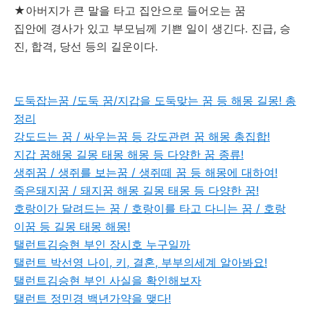
★아버지가 큰 말을 타고 집안으로 들어오는 꿈
집안에 경사가 있고 부모님께 기쁜 일이 생긴다. 진급, 승
진, 합격, 당선 등의 길운이다.
도둑잡는꿈 /도둑 꿈/지갑을 도둑맞는 꿈 등 해몽 길몽! 총
정리
강도드는 꿈 / 싸우는꿈 등 강도관련 꿈 해몽 총집합!
지갑 꿈해몽 길몽 태몽 해몽 등 다양한 꿈 종류!
생쥐꿈 / 생쥐를 보는꿈 / 생쥐떼 꿈 등 해몽에 대하여!
죽은돼지꿈 / 돼지꿈 해몽 길몽 태몽 등 다양한 꿈!
호랑이가 달려드는 꿈 / 호랑이를 타고 다니는 꿈 / 호랑
이꿈 등 길몽 태몽 해몽!
탤런트김승현 부인 장시호 누구일까
탤런트 박선영 나이, 키, 결혼, 부부의세계 알아봐요!
탤런트김승현 부인 사실을 확인해보자
탤런트 정민경 백년가약을 맺다!