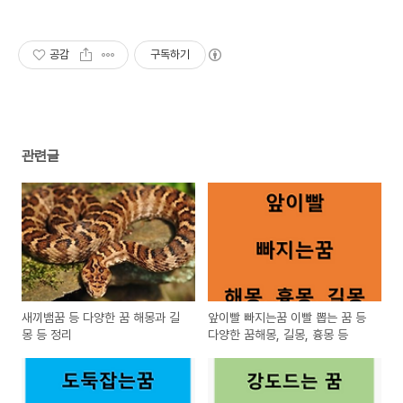
공감
구독하기
관련글
새끼뱀꿈 등 다양한 꿈 해몽과 길
앞이빨 빠지는꿈 이빨 뽑는 꿈 등
몽 등 정리
다양한 꿈해몽, 길몽, 흉몽 등