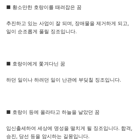
■ 황소만한 호랑이를 때려잡은 꿈
추진하고 있는 사업이 잘 되며, 장애물을 제거하게 되고,
일이 순조롭게 풀릴 징조입니다.
■ 호랑이에게 쫓겨다닌 꿈
하던 일이나 하려던 일이 난관에 부딪칠 징조입니다.
■ 호랑이 등에 올라타고 하늘을 날았던 꿈
입신출세하여 세상에 명성을 떨치게 될 징조입니다. 합격,
승진, 당선 등을 암시하는 길몽입니다.