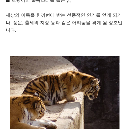
■ 호랑이의 울음소리를 들은 꿈
세상의 이목을 한꺼번에 받는 선풍적인 인기를 얻게 되거
나, 풍문, 출세의 지장 등과 같은 어려움을 겪게 될 징조입
니다.