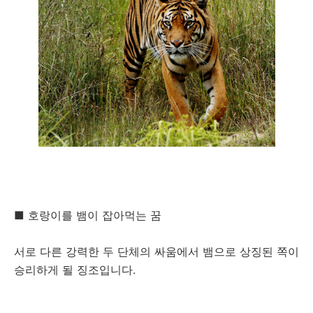
■ 호랑이를 뱀이 잡아먹는 꿈
서로 다른 강력한 두 단체의 싸움에서 뱀으로 상징된 쪽이
승리하게 될 징조입니다.