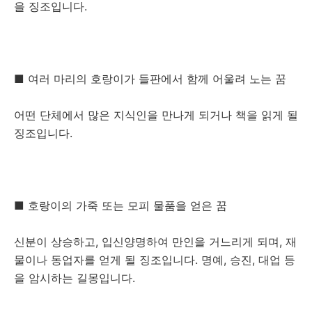
을 징조입니다.
■ 여러 마리의 호랑이가 들판에서 함께 어울려 노는 꿈
어떤 단체에서 많은 지식인을 만나게 되거나 책을 읽게 될
징조입니다.
■ 호랑이의 가죽 또는 모피 물품을 얻은 꿈
신분이 상승하고, 입신양명하여 만인을 거느리게 되며, 재
물이나 동업자를 얻게 될 징조입니다. 명예, 승진, 대업 등
을 암시하는 길몽입니다.