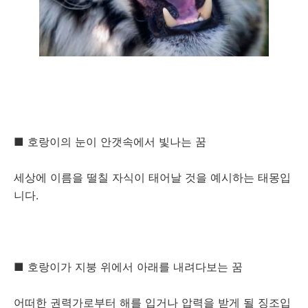
■ 호랑이의 눈이 안갯속에서 빛나는 꿈
세상에 이름을 떨칠 자식이 태어날 것을 예시하는 태몽입
니다.
■ 호랑이가 지붕 위에서 아래를 내려다보는 꿈
어떠한 권력가로부터 해를 입거나 압력을 받게 될 징조입