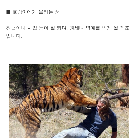
■ 호랑이에게 물리는 꿈
진급이나 사업 등이 잘 되며, 권세나 명예를 얻게 될 징조
입니다.