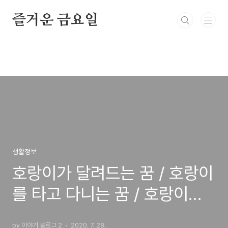
본문 바로가기
즐거운 금요일
생활정보
호랑이가 달려드는 꿈 / 호랑이
를 타고 다니는 꿈 / 호랑이꿈
등 길몽 태몽 해몽!
by 이야기 블로그 2
2020. 7. 28.