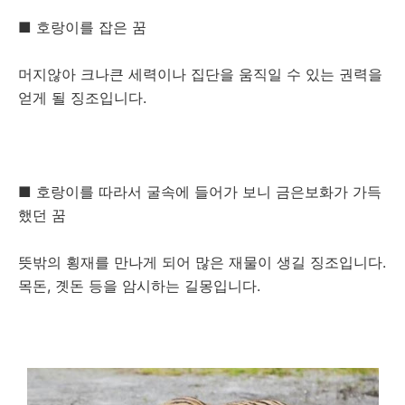
■ 호랑이를 잡은 꿈
머지않아 크나큰 세력이나 집단을 움직일 수 있는 권력을
얻게 될 징조입니다.
■ 호랑이를 따라서 굴속에 들어가 보니 금은보화가 가득
했던 꿈
뜻밖의 횡재를 만나게 되어 많은 재물이 생길 징조입니다.
목돈, 곗돈 등을 암시하는 길몽입니다.