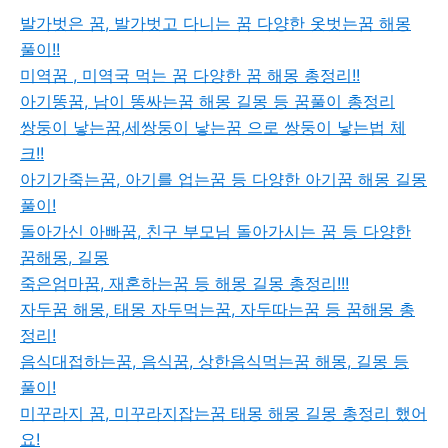
발가벗은 꿈, 발가벗고 다니는 꿈 다양한 옷벗는꿈 해몽
풀이!!
미역꿈 , 미역국 먹는 꿈 다양한 꿈 해몽 총정리!!
아기똥꿈, 남이 똥싸는꿈 해몽 길몽 등 꿈풀이 총정리
쌍둥이 낳는꿈,세쌍둥이 낳는꿈 으로 쌍둥이 낳는법 체
크!!
아기가죽는꿈, 아기를 업는꿈 등 다양한 아기꿈 해몽 길몽
풀이!
돌아가신 아빠꿈, 친구 부모님 돌아가시는 꿈 등 다양한
꿈해몽, 길몽
죽은엄마꿈, 재혼하는꿈 등 해몽 길몽 총정리!!!
자두꿈 해몽, 태몽 자두먹는꿈, 자두따는꿈 등 꿈해몽 총
정리!
음식대접하는꿈, 음식꿈, 상한음식먹는꿈 해몽, 길몽 등
풀이!
미꾸라지 꿈, 미꾸라지잡는꿈 태몽 해몽 길몽 총정리 했어
요!