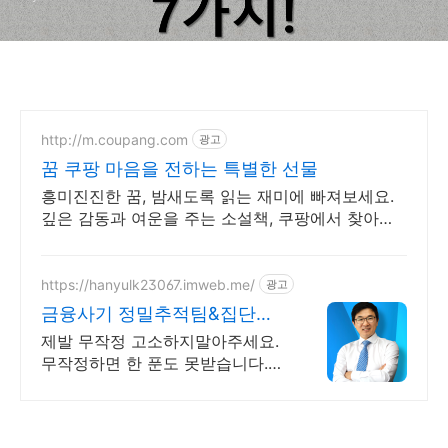
http://m.coupang.com
광고
꿈 쿠팡 마음을 전하는 특별한 선물
흥미진진한 꿈, 밤새도록 읽는 재미에 빠져보세요.
깊은 감동과 여운을 주는 소설책, 쿠팡에서 찾아보
세요.
https://hanyulk23067.imweb.me/
광고
금융사기 정밀추적팀&집단대
응 전액승소(3억7천) 사례보유
제발 무작정 고소하지말아주세요.
무작정하면 한 푼도 못받습니다.
(법무법인 한율)