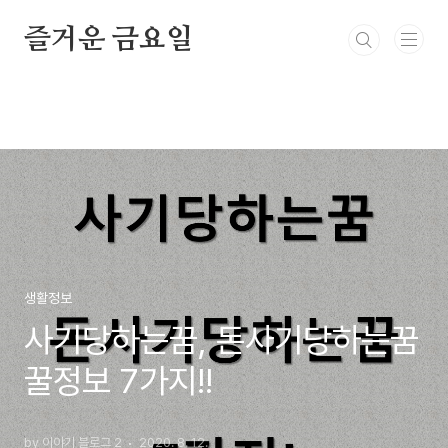
본문 바로가기
즐거운 금요일
생활정보
사기당하는꿈, 돈사기당하는꿈
꿀정보 7가지!!
by 이야기 블로그 2
2020. 8. 12.