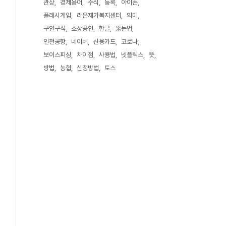
관상
경제용어
주식
등록
아이폰
플래시게임
라온재가복지센터
의미
구인구직
소상공인
한글
뚫는법
인천공항
네이버
신용카드
코로나
보이스피싱
차이점
사용법
넷플릭스
뜻
방법
농협
신청방법
토스