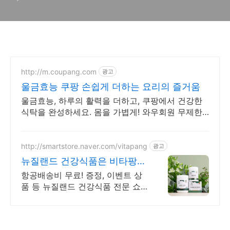
http://m.coupang.com
광고
울금효능 쿠팡 손쉽게 더하는 요리의 즐거움
울금효능, 하루의 활력을 더하고, 쿠팡에서 건강한
식탁을 완성하세요. 몸을 가볍게! 와우회원 무제한
무료배송으로 활기찬 하루를 준비하세요.
http://smartstore.naver.com/vitapang
광고
뉴질랜드 건강식품은 비타팡
금액대별 사은품 추가 증정!
항공배송비 무료! 증정, 이벤트 상
품 등 뉴질랜드 건강식품 전문 쇼
핑몰 울금효능 초유, 산양유, 프로
폴리스, 초록입홍합, 마누카꿀 등
지금 바로 만나보세요.