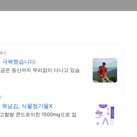
광고
는 극복했습니다.
금은 등산까지 무리없이 다니고 있습
고
 목넘김, 식물첨가물X
고함량 콘드로이친 1500mg으로 집