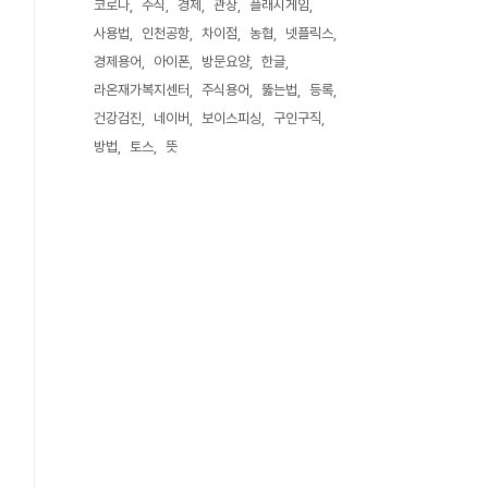
코로나
주식
경제
관상
플래시게임
사용법
인천공항
차이점
농협
넷플릭스
경제용어
아이폰
방문요양
한글
라온재가복지센터
주식용어
뚫는법
등록
건강검진
네이버
보이스피싱
구인구직
방법
토스
뜻