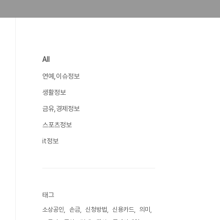
All
연예,이슈정보
생활정보
금유,경제정보
스포츠정보
it정보
태그
소상공인
손금
신청방법
신용카드
의미