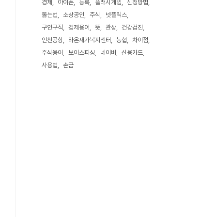
경제
아이폰
등록
플래시게임
신청방법
뚫는법
소상공인
주식
넷플릭스
구인구직
경제용어
뜻
관상
건강검진
인천공항
라온재가복지센터
농협
차이점
주식용어
보이스피싱
네이버
신용카드
사용법
손금