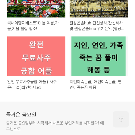
국내여행지베스트10 봄,여름,가
원삼콘솔hub 간선상차.간선하차
을,겨울 힐링 장소!
및 원삼콘솔hub 위치는?! (행낭포
장)
완전 무료사주궁합 어플 ( 사주,
지인이죽는꿈, 애인이죽는꿈, 연
운세 앱 )확인하세요!
인이죽는꿈 해몽
즐거운 금요일
즐거운 금요일부터 시작해서 새로운 부업거리를 시작한다! 애
드센스로!