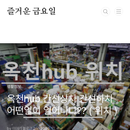
본문 바로가기
즐거운 금요일
생활정보
옥천hub 간선상차 간선하차
어떤일이 일어나나?? ( 위치 )
by 이야기 블로그 2
2020. 11. 4.