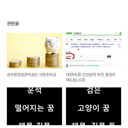
관련글
공무원연금관리공단 사망조위금
대전HUB 간선상차 위치 총정리
해드립니다!!