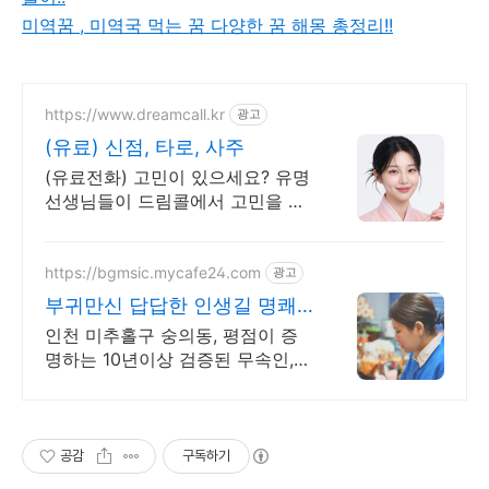
미역꿈 , 미역국 먹는 꿈 다양한 꿈 해몽 총정리!!
https://www.dreamcall.kr
광고
(유료) 신점, 타로, 사주
(유료전화) 고민이 있으세요? 유명
선생님들이 드림콜에서 고민을 해
결해 드립니다!
https://bgmsic.mycafe24.com
광고
부귀만신 답답한 인생길 명쾌
한 신점
인천 미추홀구 숭의동, 평점이 증
명하는 10년이상 검증된 무속인,
신점 처방
공감
구독하기