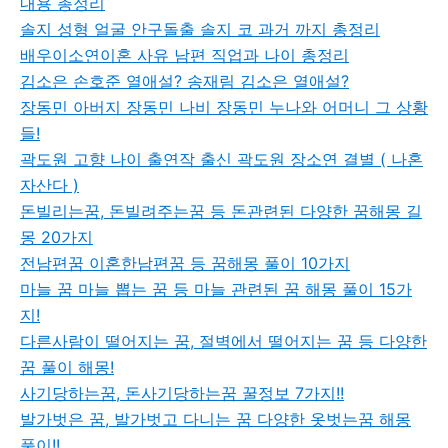
내용 총정리
솔지 성형 얼굴 안구돌출 솔지 코 과거 까지 총정리
배우이소연이혼 사유 남편 직업과 나이 총정리
김소은 손호준 열애설? 송재림 김소은 열애설?
장동민 아버지 장동민 나비 장동민 누나와 어머니 그 상황
들!
곽도원 고향 나이 출연작 출신 곽도원 장소연 결별 ( 나혼
자산다 )
돈빌리는꿈, 돈빌려주는꿈 등 돈관련된 다양한 꿈해몽 길
몽 20가지
전남편꿈 이혼한남편꿈 등 꿈해몽 풀이 10가지
마늘 꿈 마늘 뽑는 꿈 등 마늘 관련된 꿈 해몽 풀이 15가
지!
다른사람이 떨어지는 꿈, 절벽에서 떨어지는 꿈 등 다양한
꿈 풀이 해몽!
사기당하는꿈, 돈사기당하는꿈 꿀정보 7가지!!
발가벗은 꿈, 발가벗고 다니는 꿈 다양한 옷벗는꿈 해몽
풀이!!