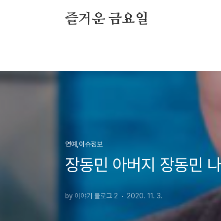
본문 바로가기
즐거운 금요일
연예,이슈정보
장동민 아버지 장동민 나
by 이야기 블로그 2
2020. 11. 3.