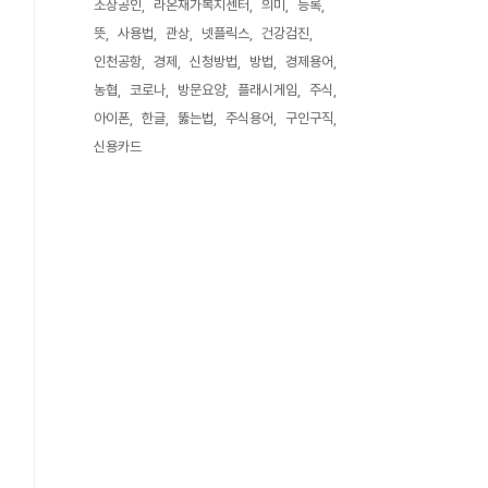
소상공인
라온재가복지센터
의미
등록
뜻
사용법
관상
넷플릭스
건강검진
인천공항
경제
신청방법
방법
경제용어
농협
코로나
방문요양
플래시게임
주식
아이폰
한글
뚫는법
주식용어
구인구직
신용카드