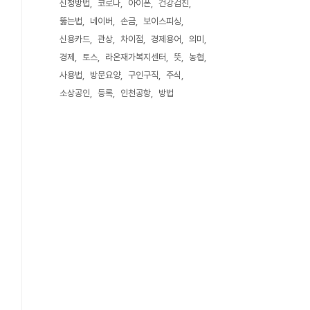
신청방법
코로나
아이폰
건강검진
뚫는법
네이버
손금
보이스피싱
신용카드
관상
차이점
경제용어
의미
경제
토스
라온재가복지센터
뜻
농협
사용법
방문요양
구인구직
주식
소상공인
등록
인천공항
방법