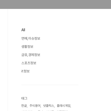
All
연예,이슈정보
생활정보
금유,경제정보
스포츠정보
it정보
태그
한글
주식용어
넷플릭스
플래시게임