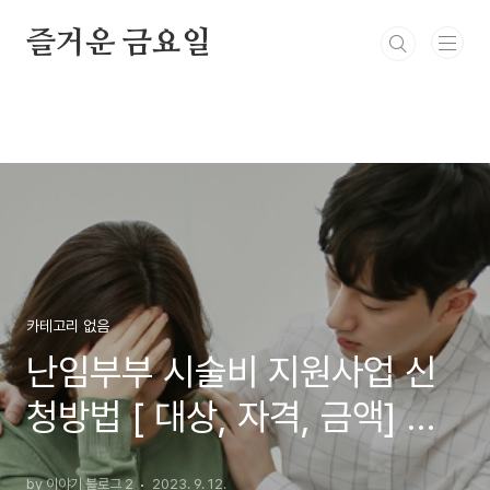
본문 바로가기
즐거운 금요일
카테고리 없음
난임부부 시술비 지원사업 신
청방법 [ 대상, 자격, 금액] 자
연임신, 인공수정
by 이야기 블로그 2
2023. 9. 12.