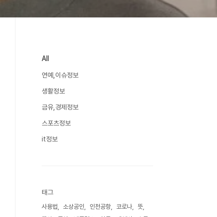
All
연예,이슈정보
생활정보
금유,경제정보
스포츠정보
it정보
태그
사용법
소상공인
인천공항
코로나
뜻