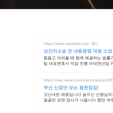
https://www.sewonlaw.com
광고
상간자소송 전 내용증명 대응 소장
힘들고 어려울 때 함께 해결하는 법률가
팀 대표변호사 직접 진행 비대면선임 
정까지
https://map.naver.com/p/entry/place/20
부산 신점만 보는 용한점집!
갓신내린 애동입니다 높으신 신령님
얼굴만 보면 점사가 나옵니다 향만 켜