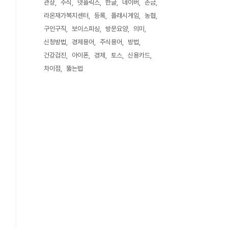
관상
주식
넷플릭스
한글
네이버
손금
라온재가복지센터
등록
플래시게임
농협
구인구직
보이스피싱
방문요양
의미
신청방법
경제용어
주식용어
방법
건강검진
아이폰
경제
토스
신용카드
차이점
뚫는법