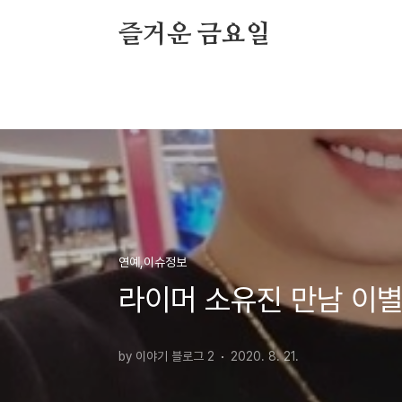
본문 바로가기
즐거운 금요일
연예,이슈정보
라이머 소유진 만남 이별
by 이야기 블로그 2
2020. 8. 21.