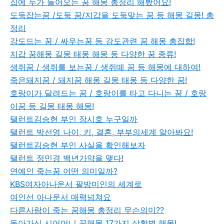
집에 누가 들어오는 꿈 해몽 총정리 해봤어요!
도둑잡는꿈 /도둑 꿈/지갑을 도둑맞는 꿈 등 해몽 길몽! 총
정리
강도드는 꿈 / 싸우는꿈 등 강도관련 꿈 해몽 총집합!
지갑 꿈해몽 길몽 태몽 해몽 등 다양한 꿈 종류!
생쥐꿈 / 생쥐를 보는꿈 / 생쥐떼 꿈 등 해몽에 대하여!
죽은돼지꿈 / 돼지꿈 해몽 길몽 태몽 등 다양한 꿈!
호랑이가 달려드는 꿈 / 호랑이를 타고 다니는 꿈 / 호랑
이꿈 등 길몽 태몽 해몽!
탤런트김승현 부인 장시호 누구일까
탤런트 박선영 나이, 키, 결혼, 부부의세계 알아봐요!
탤런트김승현 부인 사실을 확인해보자
탤런트 정민경 백년가약을 맺다!
연예인 죽는꿈 어떤 의미일까?
KBS여자아나운서 팔방미인의 세계로
여인선 아나운서 매력넘쳐요
다른사람이 죽는 꿈해몽 총정리 무슨의미??
돌아가신 시어머니 꿈해몽 17가지 상황별 해몽!