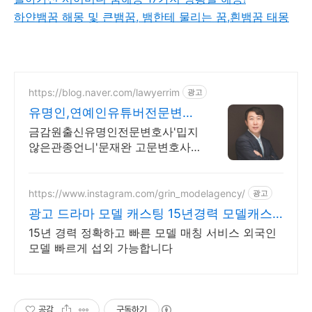
하얀뱀꿈 해몽 및 큰뱀꿈, 뱀한테 물리는 꿈,흰뱀꿈 태몽
https://blog.naver.com/lawyerrim
광고
유명인,연예인유튜버전문변호
사
금감원출신유명인전문변호사'밉지
않은관종언니'문재완 고문변호사.
유명인다수자문 보안철저 금감원
출신,법원장검사장 방송통신위원
장출신등 70여명전문가협업가능
https://www.instagram.com/grin_modelagency/
광고
광고 드라마 모델 캐스팅 15년경력 모델캐스
팅
15년 경력 정확하고 빠른 모델 매칭 서비스 외국인
모델 빠르게 섭외 가능합니다
공감
구독하기