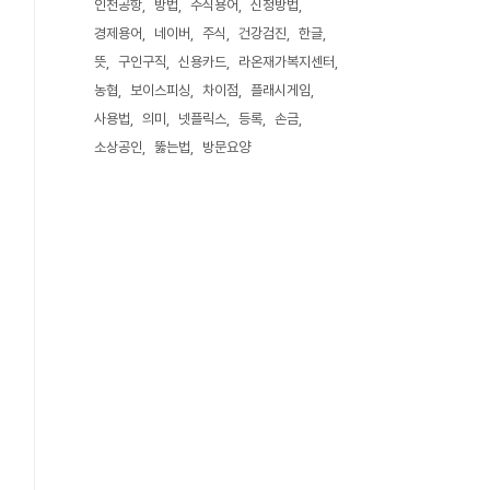
인천공항
방법
주식용어
신청방법
경제용어
네이버
주식
건강검진
한글
뜻
구인구직
신용카드
라온재가복지센터
농협
보이스피싱
차이점
플래시게임
사용법
의미
넷플릭스
등록
손금
소상공인
뚫는법
방문요양