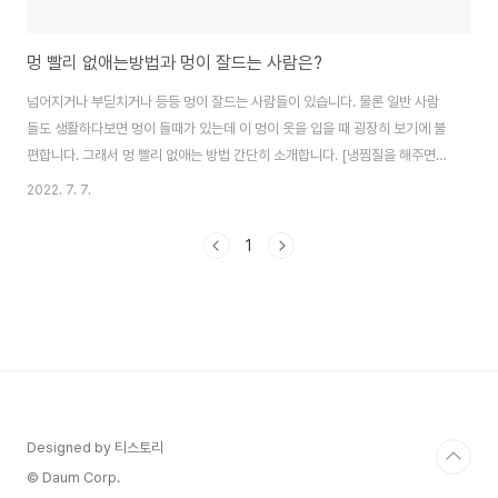
멍 빨리 없애는방법과 멍이 잘드는 사람은?
넘어지거나 부딛치거나 등등 멍이 잘드는 사람들이 있습니다. 물론 일반 사람
들도 생활하다보면 멍이 들때가 있는데 이 멍이 옷을 입을 때 굉장히 보기에 불
편합니다. 그래서 멍 빨리 없애는 방법 간단히 소개합니다. [냉찜질을 해주면
멍을 빨리 없애줄 수 있습니다. 특히 방금 멍이 든 직후일 때 더 빠르게 없애줄
2022. 7. 7.
수 있으며 통증완화에도 좋다고 합니다, 온찜질을 해주면 좋습니다. 이것도 역
시 혈액순환을 해줘서 빠르게 멍이 옅어질 수 있도록 만들어줍니다, 마사지를
1
해주면 좋습니다. 특히 계란으로 멍을 문질러 주면 혈액순환을 시켜줘서 응고
된 피가 빠르게 지나갈 수 있게 되어 멍 빨리 없애는법으로 좋다고 합니다, 멍
부위를 심장보다 높게 드는 방법이 멍 빨리 없애는법이라고 합니다. 이유는 뭉
쳐이쓴ㄴ 피가 손상 부위에 ..
Designed by 티스토리
© Daum Corp.