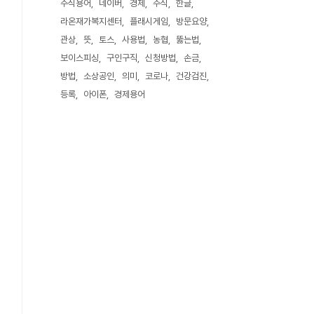
주식용어
네이버
경제
주식
한글
라온재가복지센터
플래시게임
방문요양
관상
뜻
토스
사용법
농협
뚫는법
보이스피싱
구인구직
신청방법
손금
방법
소상공인
의미
코로나
건강검진
등록
아이폰
경제용어