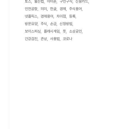
토스
뚫는법
아이폰
구인구직
신용카드
인천공항
의미
한글
경제
주식용어
넷플릭스
경제용어
차이점
등록
방문요양
주식
손금
신청방법
보이스피싱
플래시게임
뜻
소상공인
건강검진
관상
사용법
코로나