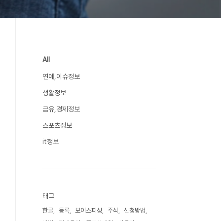
All
연예,이슈정보
생활정보
금유,경제정보
스포츠정보
it정보
태그
한글
등록
보이스피싱
주식
신청방법