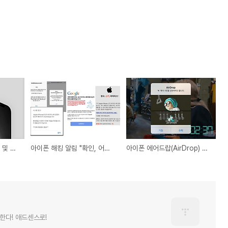
아이폰 비번 까먹었을때 및 와이파이 비번 알아내기
아이폰 해킹 알림 "확인, 어플, 대처방법" 정리
아이폰 에어드랍(AirDrop) 안뜸 "실패, 오류, 원인" 3가지 해결법
한다! 애드센스로!