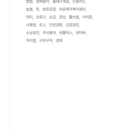
방법
경제용어
플래시게임
신용카드
농협
뜻
방문요양
라온재가복지센터
의미
코로나
손금
관상
뚫는법
아이폰
사용법
토스
인천공항
건강검진
소상공인
주식용어
넷플릭스
네이버
차이점
구인구직
경제