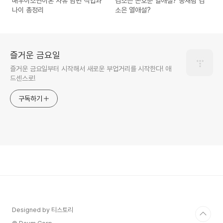
배우이소연이혼 사유 남편 직업과
김소은 손호준 열애설? 송재림 김
나이 총정리
소은 열애설?
즐거운 금요일
즐거운 금요일부터 시작해서 새로운 부업거리를 시작한다! 애
드센스로!
구독하기
Designed by 티스토리