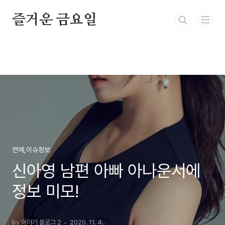
본문 바로가기
즐거운 금요일
연예,이슈정보
신아영 남편 아빠 아나운서에
정보 미모!
by 이야기 블로그 2
2020. 11. 4.