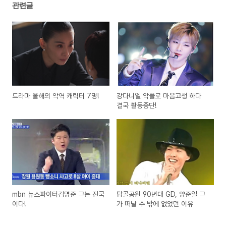
관련글
드라마 올해의 악역 캐릭터 7명!
강다니엘 악플로 마음고생 하다
결국 활동중단!
mbn 뉴스파이터김명준 그는 진국
탑골공원 90년대 GD, 양준일 그
이다!
가 떠날 수 밖에 없었던 이유