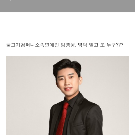
물고기컴퍼니소속연예인 임영웅, 영탁 말고 또 누구???