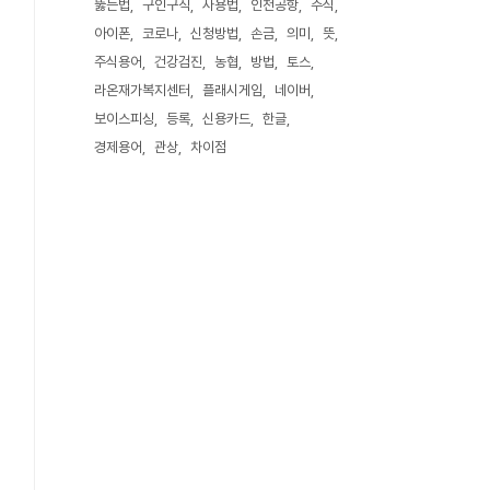
뚫는법
구인구직
사용법
인천공항
주식
아이폰
코로나
신청방법
손금
의미
뜻
주식용어
건강검진
농협
방법
토스
라온재가복지센터
플래시게임
네이버
보이스피싱
등록
신용카드
한글
경제용어
관상
차이점