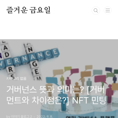
본문 바로가기
즐거운 금요일
카테고리 없음
거버넌스 뜻과 의미는? [거버
먼트와 차이점은?] NFT 민팅
by 이야기 블로그 2
2022. 9. 8.