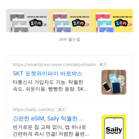
zem 뚫는법
https://smartstore.naver.com/airportusim
광고
SKT 포켓와이파이 바로박스
타통신사 가입자도 가능. 탁월한
속도. 쉬운이용. 빵빵한 용량. SK로
밍부스 이용
https://saily.com/ko/
광고
간편한 eSIM, Saily 탁월한 보
안, 안정적인 연결
번거로운 칩 교체 없이, 앱 하나로
간편하게 즉시 연결! 저렴한 플랜,