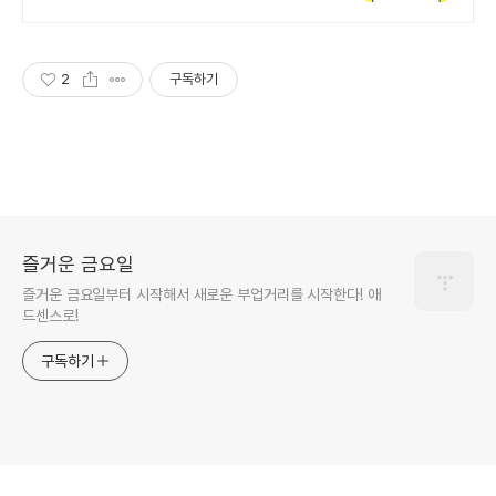
당일사용. 여름한정특가, 5% 할인
에 Saily 크레딧 최대 5% 캐시백까
지!
2
구독하기
즐거운 금요일
즐거운 금요일부터 시작해서 새로운 부업거리를 시작한다! 애
드센스로!
구독하기