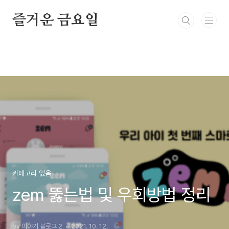
본문 바로가기
즐거운 금요일
카테고리 없음
zem 뚫는법 및 우회방법 정리
by 이야기 블로그 2
2021. 10. 12.