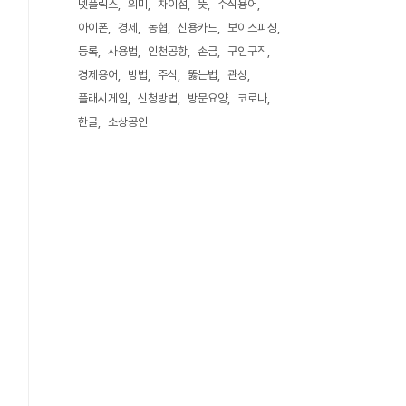
넷플릭스
의미
차이점
뜻
주식용어
아이폰
경제
농협
신용카드
보이스피싱
등록
사용법
인천공항
손금
구인구직
경제용어
방법
주식
뚫는법
관상
플래시게임
신청방법
방문요양
코로나
한글
소상공인