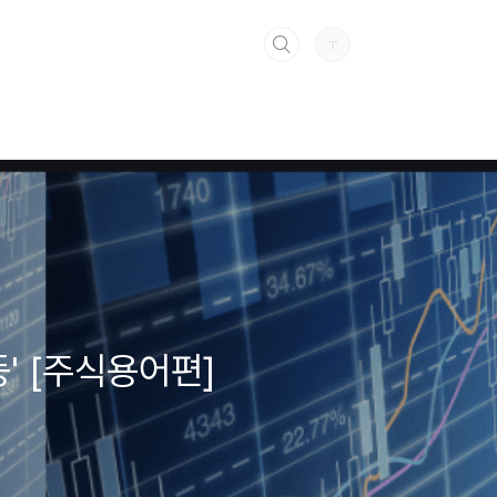
' [주식용어편]